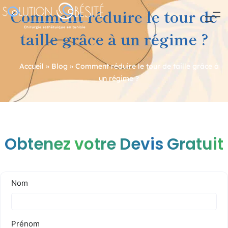
Comment réduire le tour de
taille grâce à un régime ?
Accueil
»
Blog
»
Comment réduire le tour de taille grâce à
un régime ?
Navigation
de
l’article
Obtenez votre Devis Gratuit