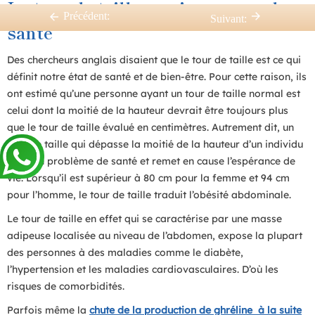
Le tour de taille un risque pour la
Précédent:
Suivant:
santé
Des chercheurs anglais disaient que le tour de taille est ce qui
définit notre état de santé et de bien-être. Pour cette raison, ils
ont estimé qu’une personne ayant un tour de taille normal est
celui dont la moitié de la hauteur devrait être toujours plus
que le tour de taille évalué en centimètres. Autrement dit, un
tour de taille qui dépasse la moitié de la hauteur d’un individu
pose un problème de santé et remet en cause l’espérance de
vie. Lorsqu’il est supérieur à 80 cm pour la femme et 94 cm
pour l’homme, le tour de taille traduit l’obésité abdominale.
Le tour de taille en effet qui se caractérise par une masse
adipeuse localisée au niveau de l’abdomen, expose la plupart
des personnes à des maladies comme le diabète,
l’hypertension et les maladies cardiovasculaires. D’où les
risques de comorbidités.
Parfois même la
chute de la production de ghréline à la suite