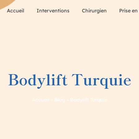
Accueil
Interventions
Chirurgien
Prise en
Bodylift Turquie
Accueil
»
Blog
»
Bodylift Turquie