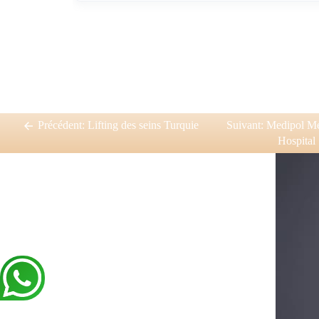
Précédent:
Lifting des seins Turquie
Suivant:
Medipol Me
Hospital