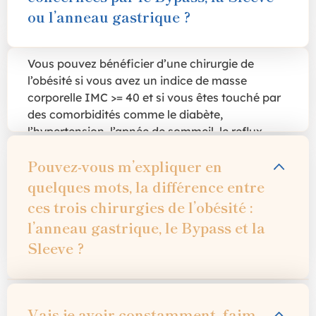
ou l’anneau gastrique ?
Vous pouvez bénéficier d’une chirurgie de
l’obésité si vous avez un indice de masse
corporelle IMC >= 40 et si vous êtes touché par
des comorbidités comme le diabète,
l’hypertension, l’apnée de sommeil, le reflux
gastro oesophagien, l’arthrose etc.
Pouvez-vous m’expliquer en
quelques mots, la différence entre
ces trois chirurgies de l’obésité :
l’anneau gastrique, le Bypass et la
Sleeve ?
La mise en place d’un anneau gastrique et la
Vais-je avoir constamment faim
sleeve gastrectomie sont des gestes