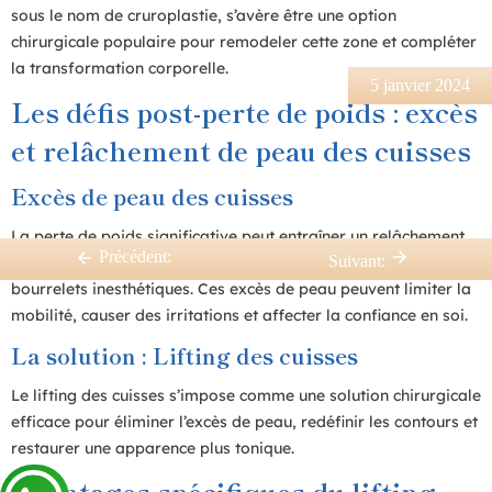
sous le nom de cruroplastie, s’avère être une option
chirurgicale populaire pour remodeler cette zone et compléter
la transformation corporelle.
5 janvier 2024
Les défis post-perte de poids : excès
et relâchement de peau des cuisses
Excès de peau des cuisses
La perte de poids significative peut entraîner un relâchement
Précédent:
Suivant:
cutané important au niveau des cuisses, créant des plis et des
bourrelets inesthétiques. Ces excès de peau peuvent limiter la
mobilité, causer des irritations et affecter la confiance en soi.
La solution : Lifting des cuisses
Le lifting des cuisses s’impose comme une solution chirurgicale
efficace pour éliminer l’excès de peau, redéfinir les contours et
restaurer une apparence plus tonique.
Avantages spécifiques du lifting