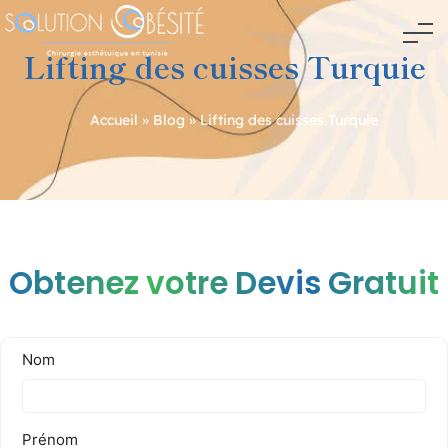
Lifting des cuisses Turquie
Accueil
»
Blog
»
Lifting des cuisses Turquie
Navigation
de
l’article
Obtenez votre Devis Gratuit