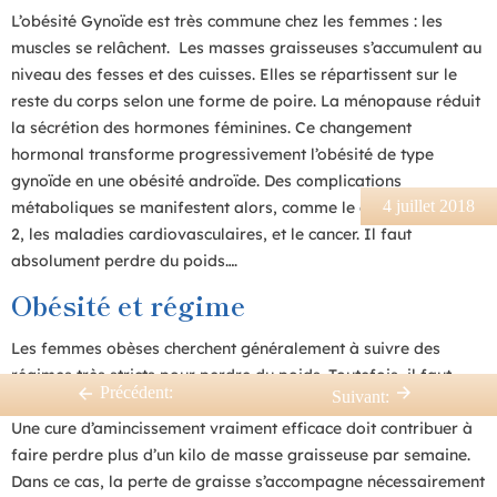
L’obésité Gynoïde est très commune chez les femmes : les
muscles se relâchent. Les masses graisseuses s’accumulent au
niveau des fesses et des cuisses. Elles se répartissent sur le
reste du corps selon une forme de poire. La ménopause réduit
la sécrétion des hormones féminines. Ce changement
hormonal transforme progressivement l’obésité de type
gynoïde en une obésité androïde. Des complications
4 juillet 2018
métaboliques se manifestent alors, comme le diabète de type
2, les maladies cardiovasculaires, et le cancer. Il faut
absolument perdre du poids….
Obésité et régime
Les femmes obèses cherchent généralement à suivre des
régimes très stricts pour perdre du poids. Toutefois, il faut
Précédent:
Suivant:
comprendre qu’il n’existe aucun régime amaigrissant miracle.
Une cure d’amincissement vraiment efficace doit contribuer à
faire perdre plus d’un kilo de masse graisseuse par semaine.
Dans ce cas, la perte de graisse s’accompagne nécessairement