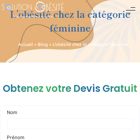
L’obésité chez la catégorie
féminine
Accueil
»
Blog
»
L’obésité chez la catégorie féminine
Navigation
de
l’article
Obtenez votre Devis Gratuit