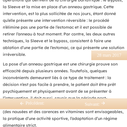
opérations qui dérivent de la chirurgie bariatrique : le Bypass,
la Sleeve et la mise en place d’un anneau gastrique. Cette
intervention, est la plus sollicitée de nos jours, étant donné
qu’elle présente une intervention réversible : le procédé
n’élimine pas une partie de l’estomac et il est possible de
retirer l’anneau à tout moment. Par contre, les deux autres
techniques, la Sleeve et le bypass, consistent à faire une
ablation d’une partie de l’estomac, ce qui présente une solution
irréversible.
28 mars 2017
La pose d’un anneau gastrique est une chirurgie prouve son
efficacité depuis plusieurs années. Toutefois, quelques
inconvénients demeurent liés à ce type de traitement : la
décision n’est pas facile à prendre, le patient doit être prêt
psychiquement et physiquement avant de se présenter à
l’intervention, il doit aussi, savoir que la période post-
Précédent:
Suivant:
opératoire requiert un grand souffle et beaucoup de sacrifices
(des nausées et des carences en vitamines sont envisageables,
la pratique d’une activité sportive, l’adaptation d’un régime
alimentaire strict.