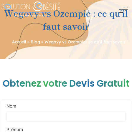
Wegovy vs Ozempic : ce qu’il
faut savoir
Accueil
»
Blog
»
Wegovy vs Ozempic : ce qu’il faut savoir
Navigation
de
l’article
Obtenez votre Devis Gratuit