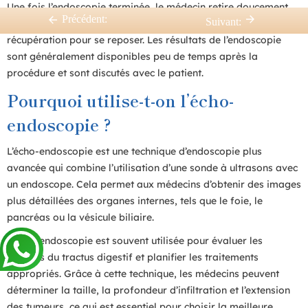
Une fois l’endoscopie terminée, le médecin retire doucement
Précédent:
Suivant:
l’endoscope et le patient est conduit dans une salle de
récupération pour se reposer. Les résultats de l’endoscopie
sont généralement disponibles peu de temps après la
procédure et sont discutés avec le patient.
Pourquoi utilise-t-on l’écho-
endoscopie ?
L’écho-endoscopie est une technique d’endoscopie plus
avancée qui combine l’utilisation d’une sonde à ultrasons avec
un endoscope. Cela permet aux médecins d’obtenir des images
plus détaillées des organes internes, tels que le foie, le
pancréas ou la vésicule biliaire.
L’écho-endoscopie est souvent utilisée pour évaluer les
tumeurs du tractus digestif et planifier les traitements
appropriés. Grâce à cette technique, les médecins peuvent
déterminer la taille, la profondeur d’infiltration et l’extension
des tumeurs, ce qui est essentiel pour choisir la meilleure