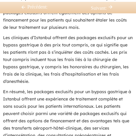
niveau de confort de l’hébergement et des services inclus. Les
Précédent:
Suivant:
packages exclusifs offrent également des options de
financement pour les patients qui souhaitent étaler les coûts
de leur traitement sur plusieurs mois.
Les cliniques d’Istanbul offrent des packages exclusifs pour un
bypass gastrique à des prix tout compris, ce qui signifie que
les patients n’ont pas à s’inquiéter des coûts cachés. Les prix
tout compris incluent tous les frais liés à la chirurgie de
bypass gastrique, y compris les honoraires du chirurgien, les
frais de la clinique, les frais d’hospitalisation et les frais
d’anesthésie.
En résumé, les packages exclusifs pour un bypass gastrique à
Istanbul offrent une expérience de traitement complète et
sans soucis pour les patients internationaux. Les patients
peuvent choisir parmi une variété de packages exclusifs qui
offrent des options de financement et des avantages tels que
des transferts aéroport-hôtel-clinique, des services
d’interprétation, des consultations préopératoires et