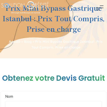
Prix Mini Bypass Gastrique
Istanbul : Prix Tout Compris,
Prise en charge
Accueil
»
Blog
»
Prix Mini Bypass Gastrique Istanbul : Prix
Tout Compris, Prise en charge
Navigation
de
l’article
Obtenez votre Devis Gratuit