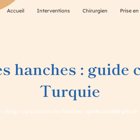
Accueil
Interventions
Chirurgien
Prise en
s hanches : guide 
Turquie
l
»
Blog
»
Liposuccion des hanches : guide complet prix en 