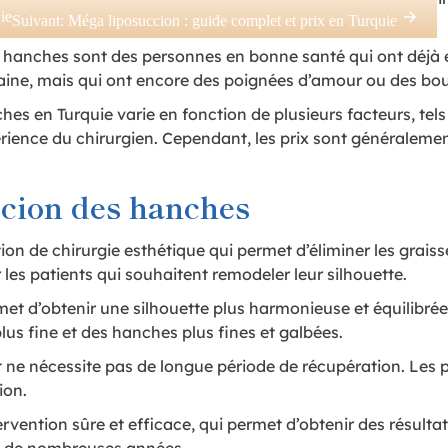
ie
 résultats possibles.
Suivant:
Méga liposuccion : guide complet et prix en Turquie
s hanches sont des personnes en bonne santé qui ont déjà 
n saine, mais qui ont encore des poignées d’amour ou des bo
hes en Turquie varie en fonction de plusieurs facteurs, tels
xpérience du chirurgien. Cependant, les prix sont généraleme
ccion des hanches
on de chirurgie esthétique qui permet d’éliminer les grais
es patients qui souhaitent remodeler leur silhouette.
et d’obtenir une silhouette plus harmonieuse et équilibrée
plus fine et des hanches plus fines et galbées.
et ne nécessite pas de longue période de récupération. Les 
ion.
rvention sûre et efficace, qui permet d’obtenir des résultat