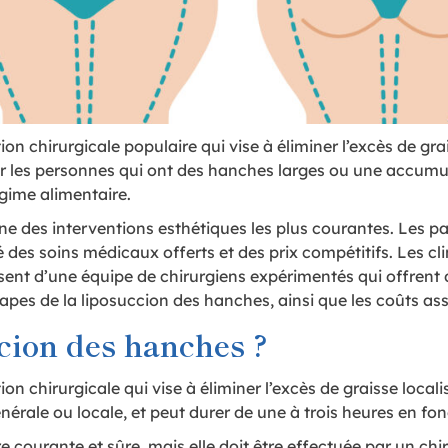
on chirurgicale populaire qui vise à éliminer l’excès de gra
 les personnes qui ont des hanches larges ou une accumul
égime alimentaire.
une des interventions esthétiques les plus courantes. Les p
é des soins médicaux offerts et des prix compétitifs. Les cl
ent d’une équipe de chirurgiens expérimentés qui offrent de
tapes de la liposuccion des hanches, ainsi que les coûts ass
ccion des hanches ?
on chirurgicale qui vise à éliminer l’excès de graisse local
érale ou locale, et peut durer de une à trois heures en fonc
courante et sûre, mais elle doit être effectuée par un chir