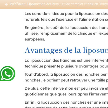
Précédent:
Liposuccion des bras : guide complet et prix en Turqu
minimiser les risques et garantir les meilleurs
Les candidats idéaux pour la liposuccion de
naturels tels que l’exercice et l’alimentatio
En général, le coût de la liposuccion des hanc
utilisée, l’emplacement de la clinique et l’e
européens.
Avantages de la liposu
La liposuccion des hanches est une interventi
technique présente plusieurs avantages pour l
Tout d’abord, la liposuccion des hanches perm
hanches, le patient peut retrouver une taille 
De plus, cette intervention est peu invasive 
quotidiennes quelques jours après l’intervent
Enfin, la liposuccion des hanches est une inte