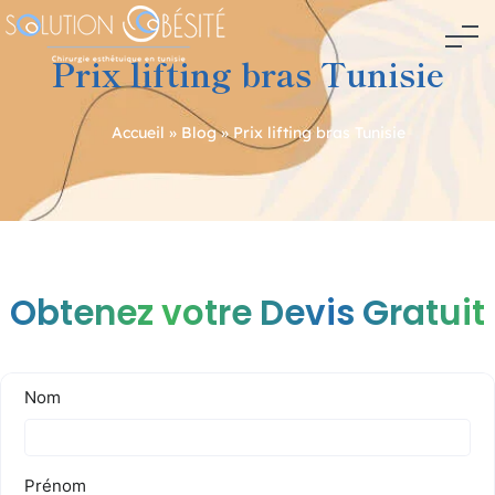
Prix lifting bras Tunisie
Accueil
»
Blog
»
Prix lifting bras Tunisie
Navigation
de
l’article
Obtenez votre Devis Gratuit