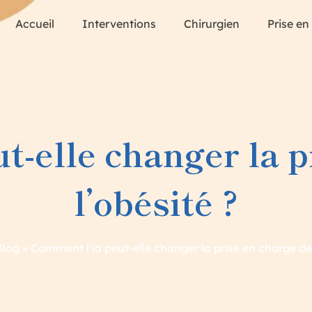
Accueil
Interventions
Chirurgien
Prise en
t-elle changer la p
l’obésité ?
Blog
»
Comment l’ia peut-elle changer la prise en charge de 