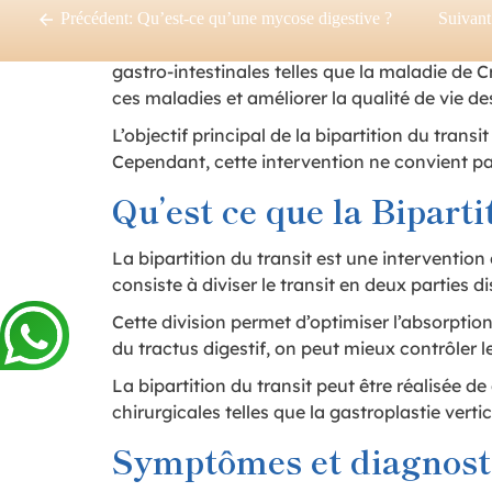
digestif en deux parties distinctes, créant une
Précédent:
Qu’est-ce qu’une mycose digestive ?
Suivant
Le bipartition du transit peut être recomman
gastro-intestinales telles que la maladie de 
ces maladies et améliorer la qualité de vie de
L’objectif principal de la bipartition du tran
Cependant, cette intervention ne convient pa
Qu’est ce que la Biparti
La bipartition du transit est une intervention
consiste à diviser le transit en deux parties di
Cette division permet d’optimiser l’absorption
du tractus digestif, on peut mieux contrôler l
La bipartition du transit peut être réalisée d
chirurgicales telles que la gastroplastie vert
Symptômes et diagnostic