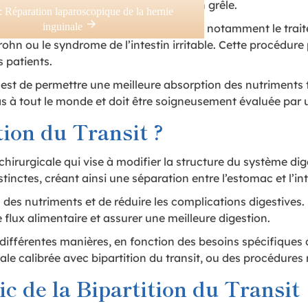
 séparation entre l’estomac et l’intestin grêle.
:
Réparation laparoscopique de la hernie
inguinale
dé pour diverses indications médicales, notamment le trait
Crohn ou le syndrome de l’intestin irritable. Cette procédur
s patients.
sit est de permettre une meilleure absorption des nutriments
s à tout le monde et doit être soigneusement évaluée par un
tion du Transit ?
 chirurgicale qui vise à modifier la structure du système di
stinctes, créant ainsi une séparation entre l’estomac et l’int
 des nutriments et de réduire les complications digestives. 
e flux alimentaire et assurer une meilleure digestion.
e différentes manières, en fonction des besoins spécifiques
icale calibrée avec bipartition du transit, ou des procédures
 de la Bipartition du Transit