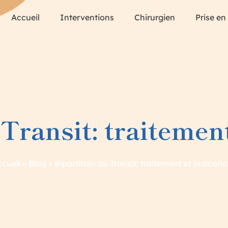
Accueil
Interventions
Chirurgien
Prise en
 Transit: traitement
cueil
»
Blog
»
Bipartition du Transit: traitement et indicati